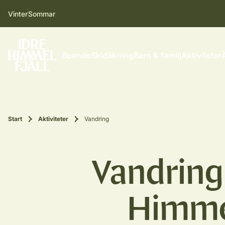
Vinter
Sommar
Boende
Skidåkning
Barn & familj
Aktiviteter
Start
Aktiviteter
Vandring
Vandring
Himmel