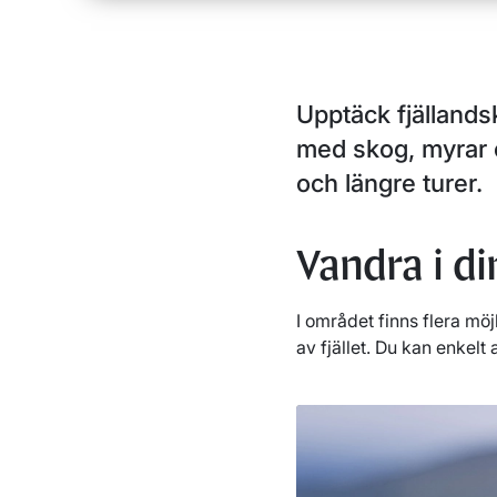
Upptäck fjällandsk
med skog, myrar o
och längre turer.
Vandra i di
I området finns flera möj
av fjället. Du kan enkel