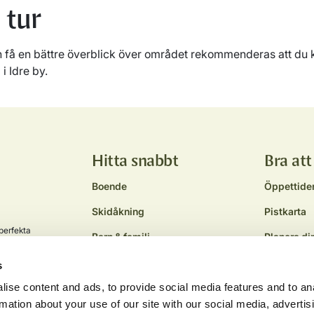
 tur
och få en bättre överblick över området rekommenderas att du k
 i Idre by.
Hitta snabbt
Bra att
Boende
Öppettide
Skidåkning
Pistkarta
perfekta
Barn & familj
Planera di
er.
Aktiviteter
Väder
s
Äta och dricka
Webbkame
ise content and ads, to provide social media features and to an
rmation about your use of our site with our social media, advertis
Köpa tomt
Inspiration