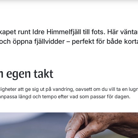
apet runt Idre Himmelfjäll till fots. Här vänt
ch öppna fjällvidder – perfekt för både ko
n egen takt
ligheter att ge sig ut på vandring, oavsett om du vill ta en lugn
t anpassa längd och tempo efter vad som passar för dagen.