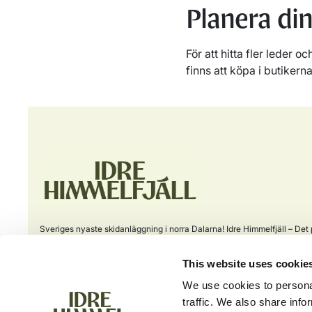
Planera din
För att hitta fler leder 
finns att köpa i butikerna
Sveriges nyaste skidanläggning i norra Dalarna! Idre Himmelfjäll – Det 
valet för familjevänlig skidåkning och aktiviteter för alla åldrar och nivå
This website uses cookie
info@idrehimmelfjall.se
We use cookies to personal
+46 253-402 00
Växel öppet alla dagar 09.00 - 17.00
traffic. We also share info