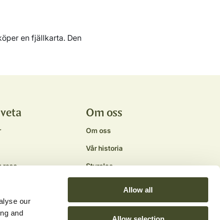
öper en fjällkarta. Den
 veta
Om oss
r
Om oss
Vår historia
n resa
Styrelse
Samarbetspartners
Allow all
ror
Miljö och hållbarhet
alyse our
ing and
Allow selection
 & guider
Kontakta oss