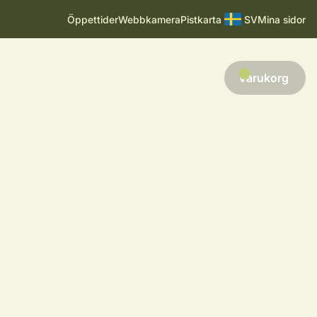
Öppettider
Webbkamera
Pistkarta
SV
Mina sidor
Varukorg