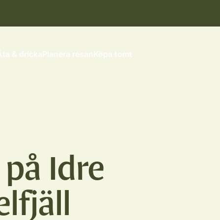
Äta & dricka
Planera resan
Köpa tomt
 på Idre
fjäll