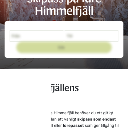
Himmelfjäll
Från
Till
Sök
Skipass till fjällens
skidåkning
När du åker skidor på Idre Himmelfjäll behöver du ett giltigt
skipass. Du kan välja mellan ett vanligt
skipass som endast
gäller på Idre Himmelfjäll
eller
Idrepasset
som ger tillgång till