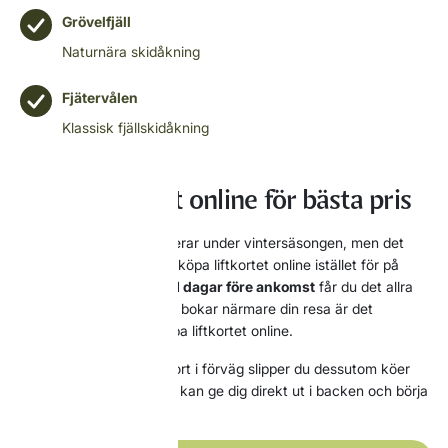
Grövelfjäll
Naturnära skidåkning
Fjätervålen
Klassisk fjällskidåkning
Köp Idrepasset online för bästa pris
Priset på Idrepasset varierar under vintersäsongen, men det
lönar sig nästan alltid att köpa liftkortet online istället för på
plats. Bokar du mer än
41 dagar före ankomst
får du det allra
bästa priset. Även om du bokar närmare din resa är det
vanligtvis billigare att köpa liftkortet online.
Genom att boka ditt liftkort i förväg slipper du dessutom köer
när du kommer fram och kan ge dig direkt ut i backen och börja
din skidsemester.