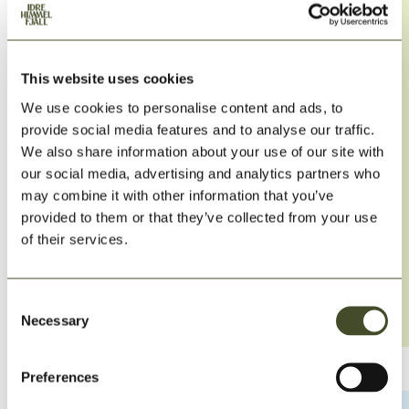
This website uses cookies
We use cookies to personalise content and ads, to
Viktigt att veta om lift- och
provide social media features and to analyse our traffic.
We also share information about your use of our site with
utförsåkning
our social media, advertising and analytics partners who
may combine it with other information that you’ve
SLAO:s Lilla Gula innehåller de alpina trafikreglerna,
provided to them or that they’ve collected from your use
säkerhetsföreskrifter och allmänna bestämmelser för skidåkning
of their services.
i Sverige.
SLAO:s lilla gula (PDF)
Consent
Necessary
Selection
Preferences