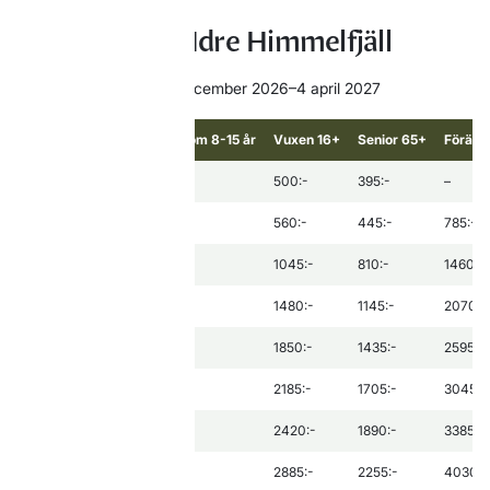
Priser skipass Idre Himmelfjäll
Priserna gäller från 19 december 2026–4 april 2027
Period
Ungdom 8-15 år
Vuxen 16+
Senior 65+
Föräld
3 timmars kort*
395:-
500:-
395:-
–
1 dag
445:-
560:-
445:-
785:-
2 dagar
810:-
1045:-
810:-
1460:-
3 dagar
1145:-
1480:-
1145:-
2070:-
4 dagar
1435:-
1850:-
1435:-
2595:-
5 dagar
1705:-
2185:-
1705:-
3045:-
6-8 dagar
1890:-
2420:-
1890:-
3385:-
9 dagar
2255:-
2885:-
2255:-
4030:-