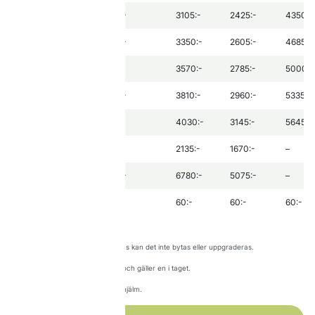
10 dagar
2425:-
3105:-
2425:-
4350:-
11 dagar
2605:-
3350:-
2605:-
4685:-
12 dagar
2785:-
3570:-
2785:-
5000:-
13 dagar
2960:-
3810:-
2960:-
5335:-
14 dagar
3145:-
4030:-
3145:-
5645:-
4 av 7 dagar valfri
1670:-
2135:-
1670:-
–
Säsongskort
5075:-
6780:-
5075:-
–
Chipkort
60:-
60:-
60:-
60:-
När ett skipass har börjat användas kan det inte bytas eller uppgraderas.
Föräldrapass delas av två vuxna och gäller en i taget.
Barn upp till 7 år åker gratis med hjälm.