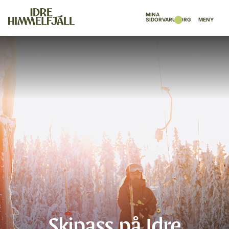
MINA
SIDOR
VARUKORG
MENY
Skipass på Idre