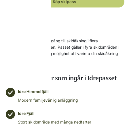
Köp skipass
Idrepasset
Med Idrepasset får du tillgång till skidåkning i flera
skidanläggningar i regionen. Passet gäller i fyra skidområden i
norra Dalarna och ger dig möjlighet att variera din skidåkning
under vistelsen
Skidanläggningar som ingår i Idrepasset
Idre Himmelfjäll
Modern familjevänlig anläggning
Idre Fjäll
Stort skidområde med många nedfarter