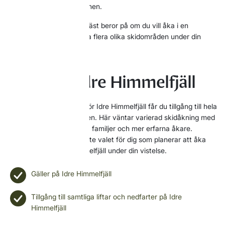
flera skidområden i regionen.
Vilket pass som passar bäst beror på om du vill åka i en
anläggning eller upptäcka flera olika skidområden under din
vistelse.
Skipass – Idre Himmelfjäll
Med ett vanligt skipass för Idre Himmelfjäll får du tillgång till hela
liftsystemet i anläggningen. Här väntar varierad skidåkning med
pister för både nybörjare, familjer och mer erfarna åkare.
Skipasset är det vanligaste valet för dig som planerar att åka
skidor främst i Idre Himmelfjäll under din vistelse.
Gäller på Idre Himmelfjäll
Tillgång till samtliga liftar och nedfarter på Idre
Himmelfjäll