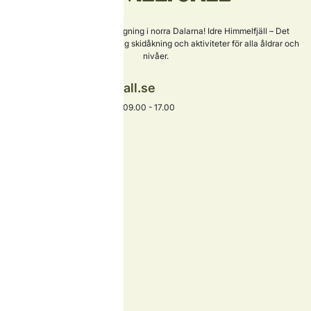
Sveriges nyaste skidanläggning i norra Dalarna! Idre Himmelfjäll – Det
perfekta valet för familjevänlig skidåkning och aktiviteter för alla åldrar och
nivåer.
info@idrehimmelfjall.se
+46 253-402 00
Växel öppet alla dagar 09.00 - 17.00
Hitta snabbt
Boende
Skidåkning
Barn & familj
Aktiviteter
Äta och dricka