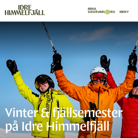
MINA
SIDOR
VARUKORG
MENY
Vinter & fjällsemester
på Idre Himmelfjäll