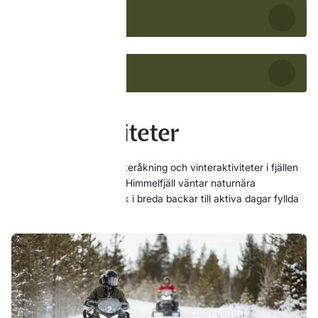
Skidskola
Hyra utrustning
Vinteraktiviteter
Upptäck skidåkning, skoteråkning och vinteraktiviteter i fjällen
för hela familjen. På Idre Himmelfjäll väntar naturnära
upplevelser, från lugna åk i breda backar till aktiva dagar fyllda
av snö och äventyr.