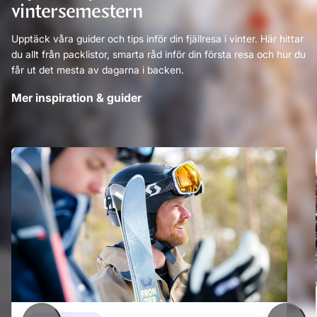
vintersemestern
Upptäck våra guider och tips inför din fjällresa i vinter. Här hittar
du allt från packlistor, smarta råd inför din första resa och hur du
får ut det mesta av dagarna i backen.
Mer inspiration & guider