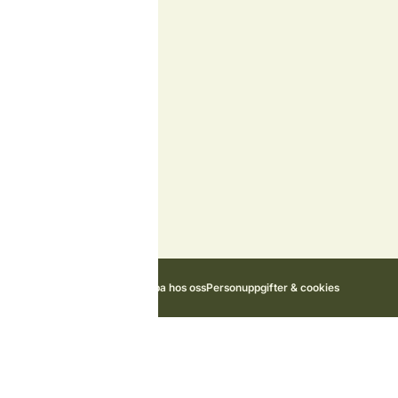
Om oss
Vår historia
Styrelse
Samarbetspartners
Miljö och hållbarhet
Kontakta oss
Nyheter
Stugägarportal
Jobba hos oss
Personuppgifter & cookies