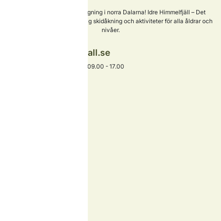
Sveriges nyaste skidanläggning i norra Dalarna! Idre Himmelfjäll – Det
perfekta valet för familjevänlig skidåkning och aktiviteter för alla åldrar och
nivåer.
info@idrehimmelfjall.se
+46 253-402 00
Växel öppet alla dagar 09.00 - 17.00
Hitta snabbt
Boende
Skidåkning
Barn & familj
Aktiviteter
Äta och dricka
Köpa tomt