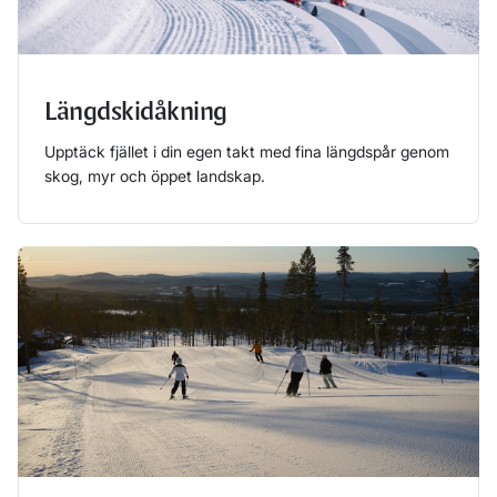
Längdskidåkning
Upptäck fjället i din egen takt med fina längdspår genom
skog, myr och öppet landskap.
Läs mer