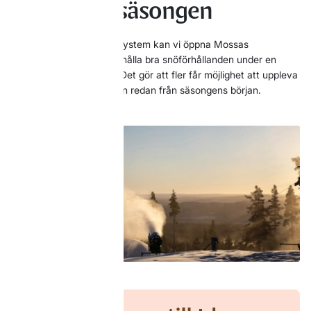
hela vintersäsongen
Med vårt nya snökanonsystem kan vi öppna Mossas
skogsslinga tidigare och hålla bra snöförhållanden under en
längre del av säsongen. Det gör att fler får möjlighet att uppleva
skidåkning genom skogen redan från säsongens början.