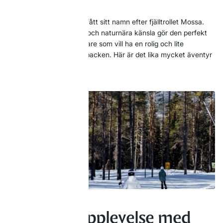
naturen.
Mossas skogsslinga har fått sitt namn efter fjälltrollet Mossa.
Backens mjuka svängar och naturnära känsla gör den perfekt
för familjer och yngre åkare som vill ha en rolig och lite
annorlunda upplevelse i backen. Här är det lika mycket äventyr
som skidåkning.
En mysig upplevelse med