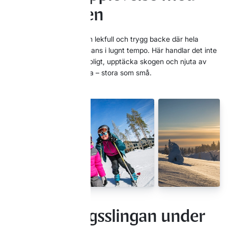
hela familjen
Mossas skogsslinga är en lekfull och trygg backe där hela
familjen kan åka tillsammans i lugnt tempo. Här handlar det inte
om fart, utan om att ha roligt, upptäcka skogen och njuta av
skidåkningen sida vid sida – stora som små.
Njut av skogsslingan under