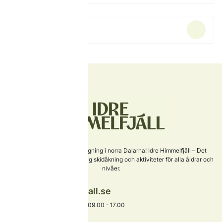
Hyra utrustning
Sveriges nyaste skidanläggning i norra Dalarna! Idre Himmelfjäll – Det
perfekta valet för familjevänlig skidåkning och aktiviteter för alla åldrar och
nivåer.
info@idrehimmelfjall.se
+46 253-402 00
Växel öppet alla dagar 09.00 - 17.00