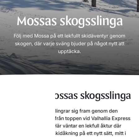
Mossas skogsslinga
Följ med Mossa på ett lekfullt skidäventyr genom
skogen, där varje sväng bjuder på något nytt att
upptäcka.
Upptäck Mossas skogsslinga
Mossas skogsslinga slingrar sig fram genom den
trolska granskogen – från toppen vid Valhallia Express
ner mot Toppheden. Här väntar en lekfull åktur där
barnen får upptäcka skidåkning på ett nytt sätt, mitt i