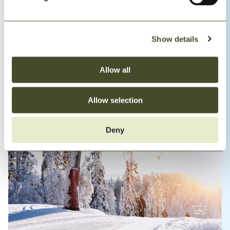
Show details
Allow all
Längdskidåkning
Upptäck fjället i din egen takt med fina längdspår genom
Allow selection
skog, myr och öppet landskap.
Deny
Läs mer