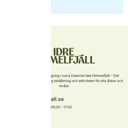
Sveriges nyaste skidanläggning i norra Dalarna! Idre Himmelfjäll – Det
perfekta valet för familjevänlig skidåkning och aktiviteter för alla åldrar och
nivåer.
info@idrehimmelfjall.se
+46 253-402 00
Växel öppet alla dagar 09.00 - 17.00