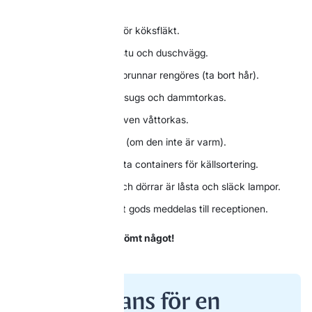
(sil och filter).
Torka bänkar och rengör köksfläkt.
Städa badrum, wc, bastu och duschvägg.
Duschväggar och golvbrunnar rengöres (ta bort hår).
Möbler och golv dammsugs och dammtorkas.
Mattor dammsugs. Golven våttorkas.
Töm askan ur kaminen (om den inte är varm).
Släng soporna i separata containers för källsortering.
Se till att alla fönster och dörrar är låsta och släck lampor.
Eventuellt sönderslaget gods meddelas till receptionen.
Kontrollera att du inte glömt något!
Tillsammans för en