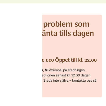
För akuta problem som
inte kan vänta tills dagen
efter
Ring +46 253-20 000 Öppet till kl. 22.00
Om du har synpunkter, till exempel på städningen,
vänligen meddela receptionen senast kl. 12.00 dagen
efter att ni har anlänt. Städa inte själva – kontakta oss så
hjälper vi er.