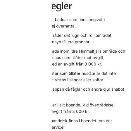
Allmänna regler
Fler personer än antalet bäddar som finns angivet i
stugan/lägenheten får ej övernatta.
Mellan kl. 22.00-07.00 råder det lugn och ro i området,
respektera och visa hänsyn till era grannar.
Husdjur ska vara kopplade inom Idre Himmelfjälls område och
får endast medfölja i de hus som tillåter mot avgift,
överträdelse beivras med en avgift från 3 000 kr.
I de stugor och lägenheter som tillåter husdjur är det inte
tillåtet att låta husdjuret vistas i sängar eller soffor.
Lämna inga sopor på trappan då fåglar och andra djur snabbt
kan sprida skräpet.
Rökning förbjuden. Gäller i allt boende. Vid överträdelse
debiteras en saneringsavgift från 3 000 kr.
Rengöringsmedel och handdisk finns i boendet, om det
saknas kontakta stugservice.