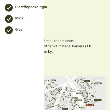
Plastförpackningar
Metall
Glas
Kompostpåsar finns att hämta i receptionen.
Grovsopor, byggavfall samt farligt material hänvisas till
återvinningscentralen i Idre by.
Sorteringsguide