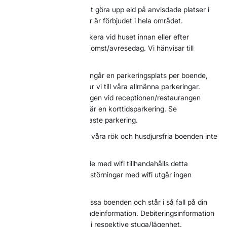
Det är endast tillåtet att göra upp eld på anvisdade platser i
området. Engångsgrillar är förbjudet i hela området.
Det är ej tillåtet att parkera vid huset innan eller efter
incheckningstid på ankomst/avresedag. Vi hänvisar till
allmänna parkeringar.
För boende i lägenhet ingår en parkeringsplats per boende,
ytterligare bilar hänvisar vi till våra allmänna parkeringar.
Observera att parkeringen vid receptionen/restaurangen
Renen & Älgen endast är en korttidsparkering. Se
stugbykartan för närmaste parkering.
Vänligen observera att våra rök och husdjursfria boenden inte
är allergisanerade.
Har du bokat ett boende med wifi tillhandahålls detta
kostnadsfritt. Vid driftsstörningar med wifi utgår ingen
kompensation.
Elbilsladdare finns till vissa boenden och står i så fall på din
bekräftelse under boendeinformation. Debiteringsinformation
för elbilsladdaren finns i respektive stuga/lägenhet.