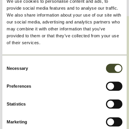
We use cookies to personalise content and ads, to
provide social media features and to analyse our traffic.
We also share information about your use of our site with
our social media, advertising and analytics partners who
may combine it with other information that you’ve
provided to them or that they’ve collected from your use
Vad får spolas ner i avloppet?
of their services.
Svaret på frågan är enkelt. Man får bara spola ner sådant som
kommer från kroppen, samt toalettpapper, rengöringsprodukter
Consent
till kroppen och vanliga disk-, städ- och tvättmedel. Allt annat
Necessary
Selection
orsakar problem.
Preferences
WC - får endast toalettpapper, sånt som kommer från
kroppen och vatten spolas ned.
Statistics
Tvättställ, dusch och vask - får endast vatten/tvål
rinna ner
Marketing
Undvik matfett i avloppet i enlighet med Svensk lag.