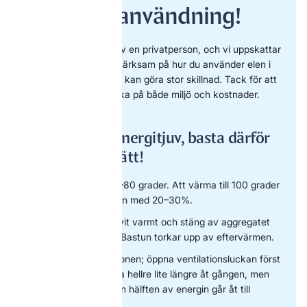
hållbar elanvändning!
Boendet du hyr ägs av en privatperson, och vi uppskattar
om du kan vara uppmärksam på hur du använder elen i
stugan. Små åtgärder kan göra stor skillnad. Tack för att
du hjälper oss att tänka på både miljö och kostnader.
Bastun är en energitjuv, basta därför
på ett smart sätt!
Värm bastun till 70–80 grader. Att värma till 100 grader
ökar elförbrukningen med 20–30%.
Basta direkt det blivit varmt och stäng av aggregatet
så snart du är klar. Bastun torkar upp av eftervärmen.
Minska på ventilationen; öppna ventilationsluckan först
när du är klar. Basta hellre lite längre åt gången, men
inte så ofta - mer än hälften av energin går åt till
uppvärmningen.