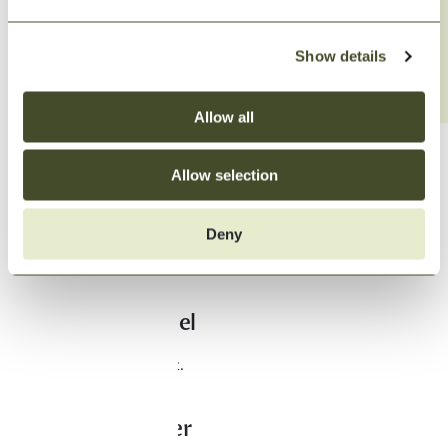
Show details
Allow all
Utcheckning
Allow selection
Kl 10.00 om du köpt avresestäd
Deny
Kl 11.00 om städar själv
Borttappad nyckel
Debiteras med 1500 kr/st.
Kvarglömda saker