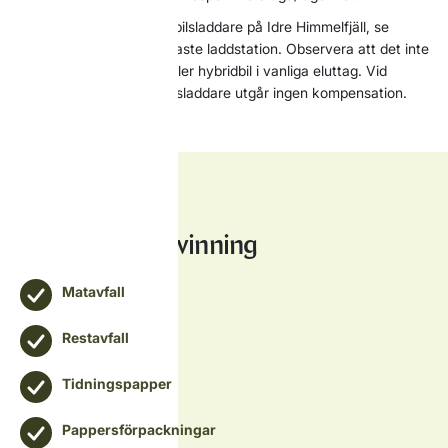
Det finns 32 publika elbilsladdare på Idre Himmelfjäll, se
stugbykartan för närmaste laddstation. Observera att det inte
är tillåtet att ladda el eller hybridbil i vanliga eluttag. Vid
driftsstörning med elbilsladdare utgår ingen kompensation.
Avfall och återvinning
Matavfall
Restavfall
Tidningspapper
Pappersförpackningar