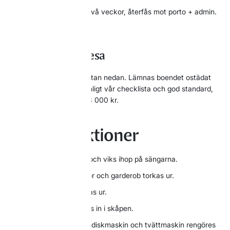
Förvaras i receptionen i två veckor, återfås mot porto + admin.
avgift.
Städning vid avresa
Ska göras enligt checklistan nedan. Lämnas boendet ostädat
eller om du inte städat enligt vår checklista och god standard,
debiteras en avgift från 3 000 kr.
Städinstruktioner
Sängkläderna skakas och viks ihop på sängarna.
Skåp, avfallsskåp, lådor och garderob torkas ur.
Kyl/frys töms och torkas ur.
Porslin diskas och ställs in i skåpen.
Spis, ugn, fläkt, micro, diskmaskin och tvättmaskin rengöres