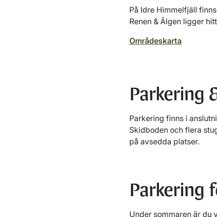
På Idre Himmelfjäll finn
Renen & Älgen ligger hit
Områdeskarta
Parkering &
Parkering finns i anslut
Skidboden och flera stug
på avsedda platser.
Parkering 
Under sommaren är du vä