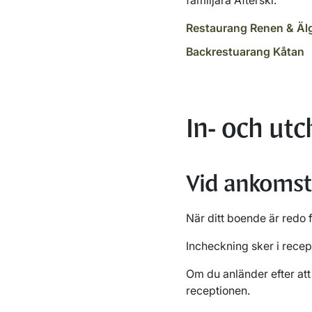
familjära Afterski.
Restaurang Renen & Äl
Backrestuarang Kåtan
In- och ut
Vid ankomst
När ditt boende är redo 
Incheckning sker i recept
Om du anländer efter att
receptionen.