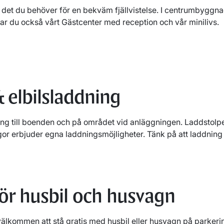
s det du behöver för en bekväm fjällvistelse. I centrumbyggn
tar du också vårt Gästcenter med reception och vår minilivs.
 elbilsladdning
ning till boenden och på området vid anläggningen. Laddstolpe 
or erbjuder egna laddningsmöjligheter. Tänk på att laddning 
för husbil och husvagn
lkommen att stå gratis med husbil eller husvagn på parker