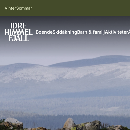
Vinter
Sommar
Boende
Skidåkning
Barn & familj
Aktiviteter