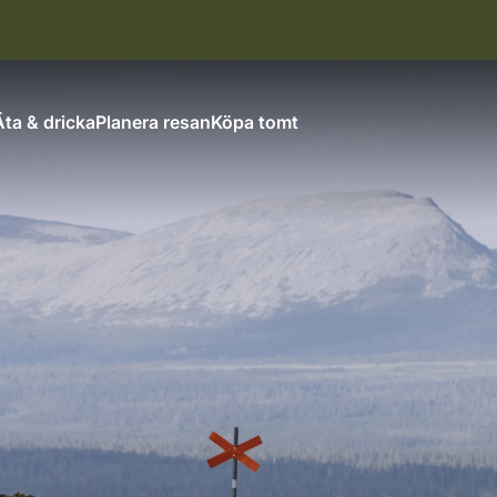
Äta & dricka
Planera resan
Köpa tomt