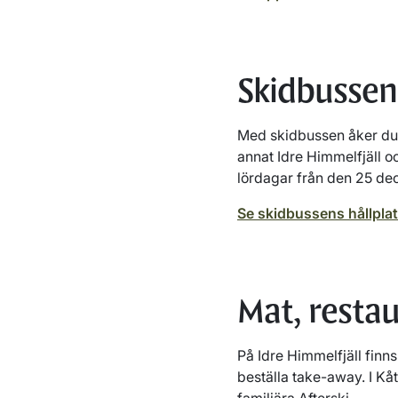
Skidbussen
Med skidbussen åker du g
annat Idre Himmelfjäll oc
lördagar från den 25 de
Se skidbussens hållplat
Mat, resta
På Idre Himmelfjäll finn
beställa take-away. I Kå