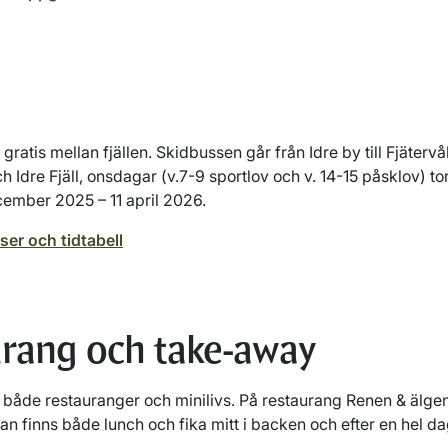
ratis mellan fjällen. Skidbussen går från Idre by till Fjäter
h Idre Fjäll, onsdagar (v.7-9 sportlov och v. 14-15 påsklov) t
cember 2025 – 11 april 2026.
ser och tidtabell
urang och take-away
s både restauranger och minilivs. På restaurang Renen & älge
tan finns både lunch och fika mitt i backen och efter en hel d