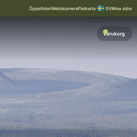
Öppettider
Webbkamera
Pistkarta
SV
Mina sidor
Varukorg