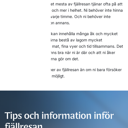
Den som försöker få ut det mesta av fjällresan tjänar ofta på att
tänka mindre i prestation och mer i helhet. Ni behöver inte hinna
allt. Ni behöver inte fylla varje timme. Och ni behöver inte
jämföra er resa med någon annans.
En riktigt lyckad fjällresa kan innehålla många åk och mycket
puls. Men den kan lika gärna bestå av lagom mycket
skidåkning, frisk luft, god mat, fina vyer och tid tillsammans. Det
viktiga är att dagarna känns bra när ni är där och att ni åker
hem och känner att ni gärna gör om det.
På så sätt får ni ofta ut mer av fjällresan än om ni bara försöker
pressa in så mycket som möjligt.
Tips och information inför
fjällresan