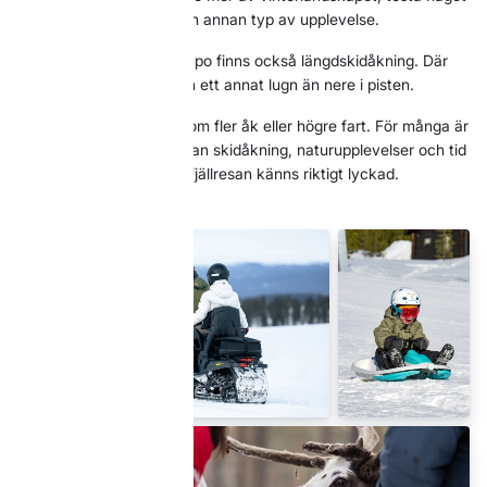
nytt eller bryta av med en annan typ av upplevelse.
För den som vill byta tempo finns också längdskidåkning. Där
väntar natur, tystnad och ett annat lugn än nere i pisten.
Allt behöver inte handla om fler åk eller högre fart. För många är
det just blandningen mellan skidåkning, naturupplevelser och tid
tillsammans som gör att fjällresan känns riktigt lyckad.