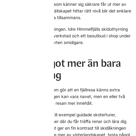
roligare i backen. Vuxna som känner sig säkrare får ut mer av
åkningen. Och när fler i sällskapet hittar rätt nivå blir det enklare
att få dagarna att fungera tillsammans.
Samma sak gäller utrustningen. Idre Himmelfjälls skiduthyrning
samlar skidhyra, liftkort, verkstad och ett basutbud i shop under
samma tak, vilket gör starten smidigare.
Lägg in något mer än bara
utförsåkning
Det är ofta variationen som gör att en fjällresa känns extra
minnesvärd. Utförsåkningen kan vara navet, men en eller två
andra upplevelser kan ge resan mer innehåll.
På Idre Himmelfjäll finns till exempel guidade skoterturer,
hundspann och upplevelser där du får träffa renar och lära dig
mer om samisk kultur. Det ger en fin kontrast till skidåkningen
och passar den som vill se mer av vinterlandskapet, testa något