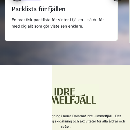
Packlista för fjällen
En praktisk packlista för vinter i fjällen – så du får
med dig allt som gör vistelsen enklare.
Läs mer
Sveriges nyaste skidanläggning i norra Dalarna! Idre Himmelfjäll – Det
perfekta valet för familjevänlig skidåkning och aktiviteter för alla åldrar och
nivåer.