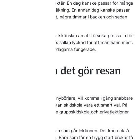
låta dagarna få olika karaktär. En dag kanske passar för många
åk och fullt fokus på skidåkning. En annan dag kanske passar
bättre för en lugnare start, några timmar i backen och sedan
något annat.
Det gör ofta mer för helhetskänslan än att försöka pressa in för
mycket. En fjällresa känns sällan lyckad för att man hann mest.
Den känns lyckad för att dagarna fungerade.
Ta hjälp om det gör resan
bättre
Om någon i sällskapet är nybörjare, vill komma i gång snabbare
eller utveckla sin åkning kan skidskola vara ett smart val. På
Idre Himmelfjäll finns både gruppskidskola och privatlektioner
för barn och vuxna.
Det är inte bara bra för den som går lektionen. Det kan också
göra hela vistelsen bättre. Barn som får en trygg start brukar få