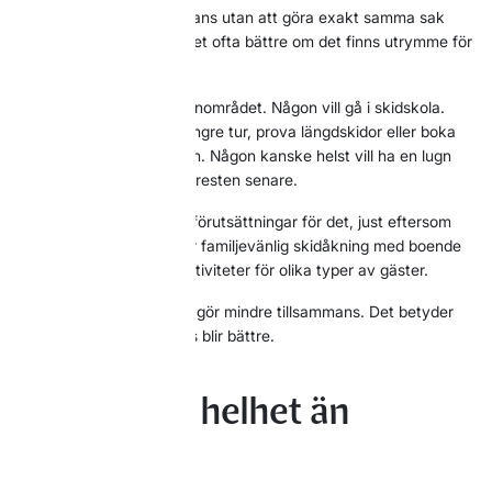
Det går att resa tillsammans utan att göra exakt samma sak
hela tiden. Tvärtom blir det ofta bättre om det finns utrymme för
olika önskemål.
Barnen kanske vill till barnområdet. Någon vill gå i skidskola.
Någon annan vill ta en längre tur, prova längdskidor eller boka
en aktivitet utanför pisten. Någon kanske helst vill ha en lugn
förmiddag och möta upp resten senare.
På Idre Himmelfjäll finns förutsättningar för det, just eftersom
anläggningen kombinerar familjevänlig skidåkning med boende
nära backen och flera aktiviteter för olika typer av gäster.
Det betyder inte att man gör mindre tillsammans. Det betyder
ofta att tiden tillsammans blir bättre.
Tänk hellre helhet än
prestation