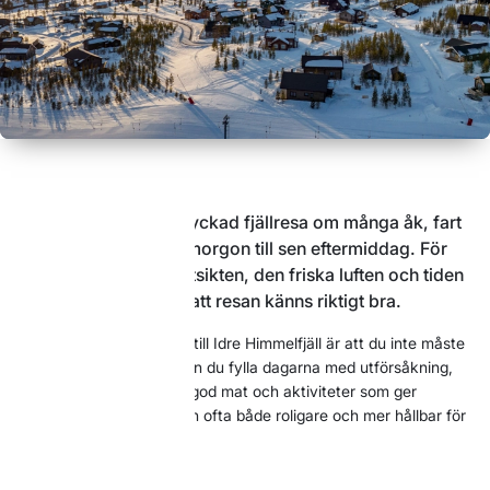
För vissa handlar en lyckad fjällresa om många åk, fart
och utmaningar från morgon till sen eftermiddag. För
andra är det lugnet, utsikten, den friska luften och tiden
tillsammans som gör att resan känns riktigt bra.
Det fina med en fjällresa till Idre Himmelfjäll är att du inte måste
välja bara en sak. Här kan du fylla dagarna med utförsåkning,
men också med pauser, god mat och aktiviteter som ger
variation. Då blir vistelsen ofta både roligare och mer hållbar för
hela sällskapet.