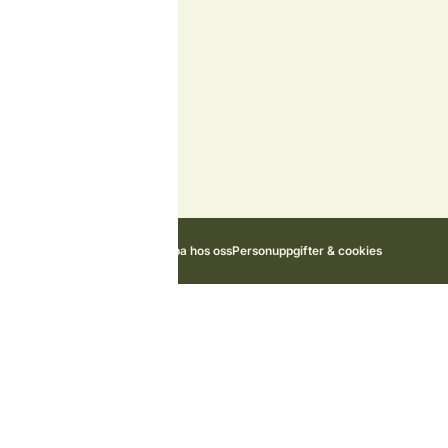
Styrelse
Samarbetspartners
Miljö och hållbarhet
Kontakta oss
Nyheter
Stugägarportal
Jobba hos oss
Personuppgifter & cookies