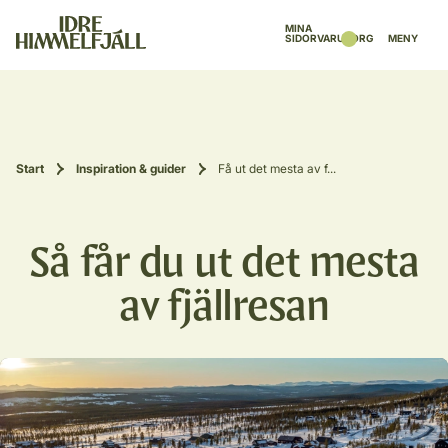
MINA
SIDOR
VARUKORG
MENY
Start
Inspiration & guider
Få ut det mesta av f...
Så får du ut det mesta
av fjällresan