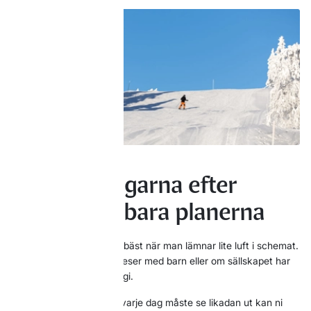
Anpassa dagarna efter
orken, inte bara planerna
Många fjällresor blir som bäst när man lämnar lite luft i schemat.
Det gäller särskilt om ni reser med barn eller om sällskapet har
olika vana och olika energi.
I stället för att tänka att varje dag måste se likadan ut kan ni