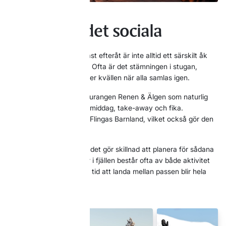
Glöm inte det sociala
Det som många minns bäst efteråt är inte alltid ett särskilt åk
eller en specifik aktivitet. Ofta är det stämningen i stugan,
lunchen mitt på dagen eller kvällen när alla samlas igen.
Idre Himmelfjäll har restaurangen Renen & Älgen som naturlig
samlingspunkt för lunch, middag, take-away och fika.
Restaurangen ligger intill Flingas Barnland, vilket också gör den
praktisk för barnfamiljer.
Det kan låta enkelt, men det gör skillnad att planera för sådana
stunder också. Bra dagar i fjällen består ofta av både aktivitet
och pauser. När det finns tid att landa mellan passen blir hela
resan trevligare.