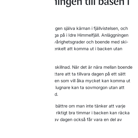
Gör skidåkningen till basen i
resan
För de flesta är skidåkningen själva kärnan i fjällvistelsen, och
där finns mycket att bygga på i Idre Himmelfjäll. Anläggningen
har 24 nedfarter i olika svårighetsgrader och boende med ski-
in/ski-out, vilket gör det enkelt att komma ut i backen utan
onödigt stök.
Just enkelheten gör stor skillnad. När det är nära mellan boende
och skidåkning blir det lättare att ta tillvara dagen på ett sätt
som passar sällskapet. Den som vill åka mycket kan komma ut
tidigt. Den som vill ta det lugnare kan ta sovmorgon utan att
hela dagen känns förstörd.
För många blir det också bättre om man inte tänker att varje
dag måste maxas. Några riktigt bra timmar i backen kan räcka
långt, särskilt om resten av dagen också får vara en del av
upplevelsen.