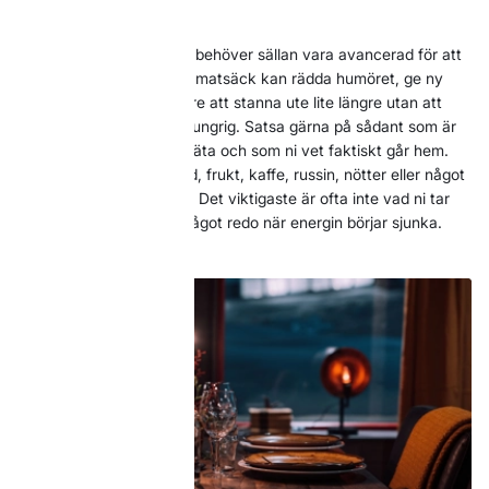
som ska lösas.
Maten i backen däremot behöver sällan vara avancerad för att
göra stor skillnad. En bra matsäck kan rädda humöret, ge ny
energi och göra det lättare att stanna ute lite längre utan att
någon blir för trött eller hungrig. Satsa gärna på sådant som är
enkelt att packa, lätt att äta och som ni vet faktiskt går hem.
Smörgåsar, varm choklad, frukt, kaffe, russin, nötter eller något
litet sött kan räcka långt. Det viktigaste är ofta inte vad ni tar
med, utan att det finns något redo när energin börjar sjunka.