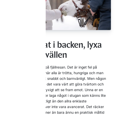
Praktisk mat i backen, lyxa
till det på kvällen
Mat blir lätt bara logistik på fjällresan. Det är inget fel på
falukorv och makaroner när alla är trötta, hungriga och man
behöver trolla fram något snabbt och barnvänligt. Men någon
gång under vistelsen kan det vara värt att göra tvärtom och
göra middagen till något lyxigt att se fram emot. Unna er en
middag på restaurang eller laga något i stugan som känns lite
mer genomtänkt och festligt än den allra enklaste
vardagsmaten. Det behöver inte vara avancerat. Det räcker
långt att det känns som mer än bara ännu en praktisk måltid