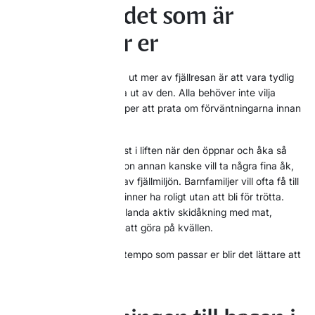
Börja med det som är
viktigast för er
Det enklaste sättet att få ut mer av fjällresan är att vara tydlig
med vad ni faktiskt vill ha ut av den. Alla behöver inte vilja
samma sak, men det hjälper att prata om förväntningarna innan
dagarna drar i gång.
Någon kanske vill stå först i liften när den öppnar och åka så
mycket som möjligt. Någon annan kanske vill ta några fina åk,
äta lång lunch och njuta av fjällmiljön. Barnfamiljer vill ofta få till
en bra rytm där barnen hinner ha roligt utan att bli för trötta.
Kompisgäng vill kanske blanda aktiv skidåkning med mat,
umgänge och något mer att göra på kvällen.
När ni vet ungefär vilket tempo som passar er blir det lättare att
planera lagom mycket.