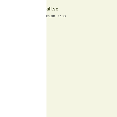
info@idrehimmelfjall.se
+46 253-402 00
Växel öppet alla dagar 09.00 - 17.00
Hitta snabbt
Boende
Skidåkning
Barn & familj
Aktiviteter
Äta och dricka
Köpa tomt
Vanliga frågor