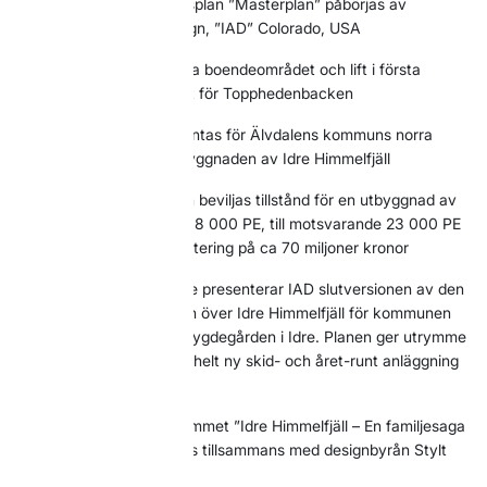
2007
Helt ny utvecklingsplan ”Masterplan” påbörjas av
International Alpine Design, ”IAD” Colorado, USA
2008
Detaljplan för första boendeområdet och lift i första
etappen vinner laga kraft för Topphedenbacken
2009
Ny översiktsplan antas för Älvdalens kommuns norra
delar som inkluderar utbyggnaden av Idre Himmelfjäll
2009
Älvdalens kommun beviljas tillstånd för en utbyggnad av
reningsverket i Idre, från 8 000 PE, till motsvarande 23 000 PE
och beslutar om en investering på ca 70 miljoner kronor
2009
Efter två års arbete presenterar IAD slutversionen av den
detaljerade Masterplanen över Idre Himmelfjäll för kommunen
och för allmänheten på bygdegården i Idre. Planen ger utrymme
för ca 8 000 bäddar i en helt ny skid- och året-runt anläggning
på Idre Himmelfjäll
2010
Gestaltningsprogrammet ”Idre Himmelfjäll – En familjesaga
i fyra årstider” färdigställs tillsammans med designbyrån Stylt
Trampoli