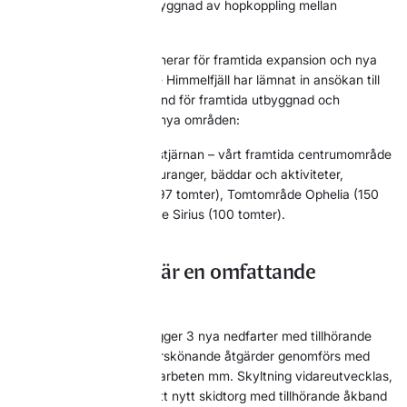
framtida möjlighet till utbyggnad av hopkoppling mellan
anläggningarna
2021
Idre Himmelfjäll planerar för framtida expansion och nya
expansionsområden. Idre Himmelfjäll har lämnat in ansökan till
kommunen om plantillstånd för framtida utbyggnad och
detaljplaner för ett antal nya områden:
Framtida Toppstuga, Polstjärnan – vårt framtida centrumområde
med handel, hotell, restauranger, bäddar och aktiviteter,
Tomtområde Cressida (197 tomter), Tomtområde Ophelia (150
tomter) samt Tomtområde Sirius (100 tomter).
Sommaren 2021 är en omfattande
”byggsommar”!
2021
Idre Himmelfjäll bygger 3 nya nedfarter med tillhörande
snösystem, en mängd förskönande åtgärder genomförs med
gräs-sådd, återställningsarbeten mm. Skyltning vidareutvecklas,
snösystemet byggs ut, ett nytt skidtorg med tillhörande åkband