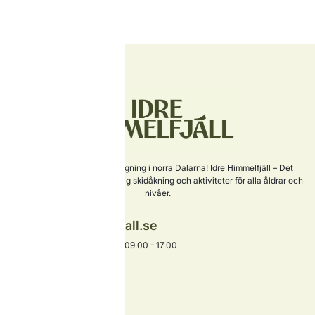
Sveriges nyaste skidanläggning i norra Dalarna! Idre Himmelfjäll – Det
perfekta valet för familjevänlig skidåkning och aktiviteter för alla åldrar och
nivåer.
info@idrehimmelfjall.se
+46 253-402 00
Växel öppet alla dagar 09.00 - 17.00
Hitta snabbt