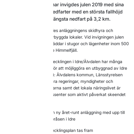
både vinter och sommar invigdes julen 2019 med sina
första 8 liftar och 18 nedfarter med en största fallhöjd
på 323 meter och en längsta nedfart på 3,2 km.
Redan julen 2018 öppnades anläggningens skidhyra och
sportbutik Skidboden i nybyggda lokaler. Vid invigningen julen
2019 fanns det ca 800 bäddar i stugor och lägenheter inom 500
meter från liftarna på Idre Himmelfjäll.
För att säkra framtidsutvecklingen i Idre/Älvdalen har många
goda krafter samverkat för att möjliggöra en utbyggnad av Idre
Himmelfjäll (Himmeråsen): Älvdalens kommun, Länsstyrelsen
Dalarna, Idre Sameby, flera regeringar, myndigheter och
departement, Region Dalarna samt det lokala näringslivet är
några av de många intressenter som aktivt påverkat skeendet
för ett förverkligande.
1987
Visionen föds om en ny året-runt anläggning med upp till
10 000 bäddar på Himmeråsen i Idre
1988
Initialt projekt-/utvecklingsplan tas fram