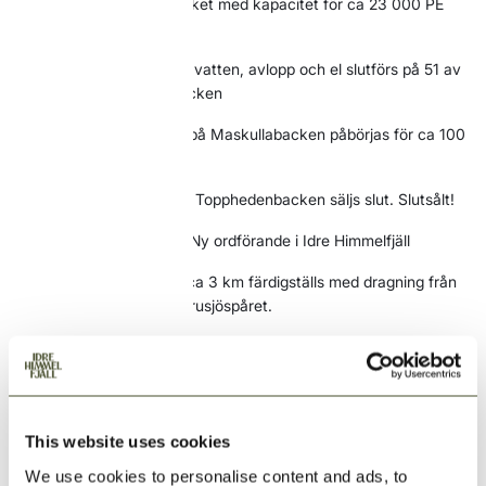
2012
Det nya reningsverket med kapacitet för ca 23 000 PE
invigs i Idre
2012
Dragning av vägar, vatten, avlopp och el slutförs på 51 av
tomterna på Maskullabacken
2013
Nya tomtområden på Maskullabacken påbörjas för ca 100
nya tomter
2014
Samtliga tomter på Topphedenbacken säljs slut. Slutsålt!
2014
Torbjörn Wallin blir Ny ordförande i Idre Himmelfjäll
2015
Nytt längdspår på ca 3 km färdigställs med dragning från
Topphedenbacken till Burusjöspåret.
2015
Nya vägar framdragna till nya tomtområdet
Maskullabacken 3
2015
Fullt fokus på försäljning av tomter. Totalt är strax över
100 tomter sålda och ett 30-tal hus byggda eller under
This website uses cookies
byggnation
We use cookies to personalise content and ads, to