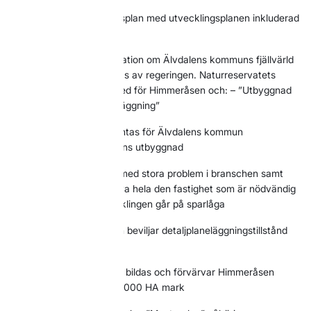
1992
Fördjupad översiktsplan med utvecklingsplanen inkluderad
vinner laga kraft
1993
”Gemensam deklaration om Älvdalens kommuns fjällvärld
– Idredeklarationen” antas av regeringen. Naturreservatets
gränser modifieras därmed för Himmeråsen och: – ”Utbyggnad
får ske efter detaljplaneläggning”
1994
Ny översiktsplan antas för Älvdalens kommun
inkluderande Himmeråsens utbyggnad
1994-2004
Decennium med stora problem i branschen samt
svårigheter att få förvärva hela den fastighet som är nödvändig
för en utbyggnad. Utvecklingen går på sparlåga
2004
Älvdalens kommun beviljar detaljplaneläggningstillstånd
för Himmeråsen
2006
Idre Himmelfjäll AB bildas och förvärvar Himmeråsen
bestående av totalt ca 2 000 HA mark