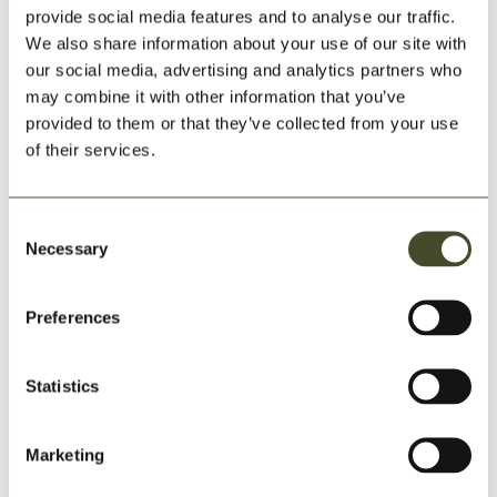
2015
Gemensam avsiktsförklaring om Sápmi Lodge mellan
provide social media features and to analyse our traffic.
parterna Idre Sameby och Idre Himmelfjäll AB.
We also share information about your use of our site with
our social media, advertising and analytics partners who
2016
Framgångsrik nyemission genomförd på 40 miljoner kr
may combine it with other information that you’ve
med stort inslag av lokala entreprenörer
provided to them or that they’ve collected from your use
2016
Tillväxtverket beslutar om 25 miljoner kr i utvecklingsstöd
of their services.
till Idre Himmelfjäll
2016
Gestaltningsprogram och övriga planer utvecklas för
Consent
Sápmi Lodge tillsammans med Idre Sameby
Necessary
Selection
2016
Arbetet med sex nya detaljplaner för sex nya
boendeområden inleds i samverkan med Älvdalens kommun
Preferences
2016
Styrelse och ägare beslutar om tidsplan för ny alpin
anläggning att öppnas vintern 2019/2020
Statistics
2016
Totalt är ca 130 tomter sålda och ett 40-tal hus byggda
eller under byggnation
Marketing
2017
En projektorganisation är nu uppbyggd med fokus på