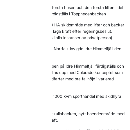
2010
All infrastruktur, de första husen och den första liften i det
första boendeområdet färdigställs i Topphedenbacken
2011
Detaljplan på ca 500 HA skidområde med liftar och backar
på Idre Himmelfjäll vinner laga kraft efter regeringsbeslut.
(Planen hade överklagats i alla instanser av privatperson)
2011
Landshövding Maria Norrfalk invigde Idre Himmelfjäll den
25 februari
2011
Första vägen till toppen på Idre Himmelfjäll färdigställs och
flera backar och liftgator tas upp med Colorado konceptet som
förlaga (relativt smala nedfarter med bra fallhöjd i varierad
terräng).
2011
Affärsidkare öppnar 1000 kvm sporthandel med skidhyra
julen 2011
2011
Detaljplanen för Maskullabacken, nytt boendeområde med
150 tomter vinner laga kraft.