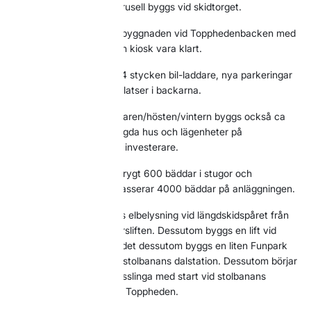
med tak, samt en skidkarusell byggs vid skidtorget.
2021
inför julen ska nya byggnaden vid Topphedenbacken med
restaurang, reception och kiosk vara klart.
2021
byggs ytterligare 24 stycken bil-laddare, nya parkeringar
samt nya slogbodar/grillplatser i backarna.
2021
-
2022
Under sommaren/hösten/vintern byggs också ca
1300 nya bäddar i nybyggda hus och lägenheter på
anläggningen av externa investerare.
2023
byggs ytterligare drygt 600 bäddar i stugor och
lägenheter där man nu passerar 4000 bäddar på anläggningen.
Inför vintern 23/24 byggs elbelysning vid längdskidspåret från
Saturnusområdet till Thorsliften. Dessutom byggs en lift vid
Polarisområdet samt att det dessutom byggs en liten Funpark
riktat till familjer ovanför stolbanans dalstation. Dessutom börjar
vi utveckla Mossas skogsslinga med start vid stolbanans
toppstation i riktning mot Toppheden.