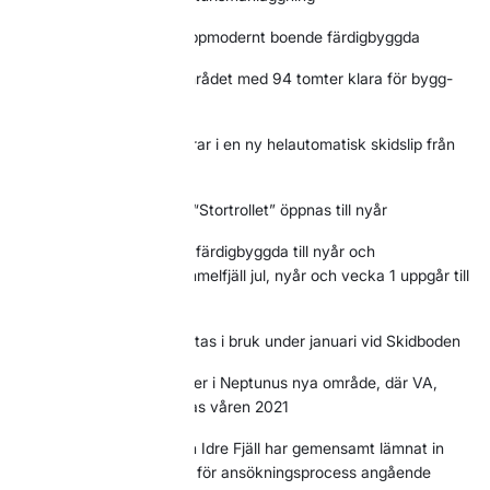
2019
ca 800 bäddar i toppmodernt boende färdigbyggda
2020
Nya Copernicusområdet med 94 tomter klara för bygg-
och säljstart
2020
Skidboden investerar i en ny helautomatisk skidslip från
Montana
2020
Off-pist nedfarten “Stortrollet” öppnas till nyår
2020
ca 1800 bäddar är färdigbyggda till nyår och
beläggningen på Idre Himmelfjäll jul, nyår och vecka 1 uppgår till
96%
2021
8 nya elbilsladdare tas i bruk under januari vid Skidboden
2021
Feb släpps 23 tomter i Neptunus nya område, där VA,
vägar och el börjar byggas våren 2021
2021
Idre Himmelfjäll och Idre Fjäll har gemensamt lämnat in
ansökan om plantillstånd för ansökningsprocess angående