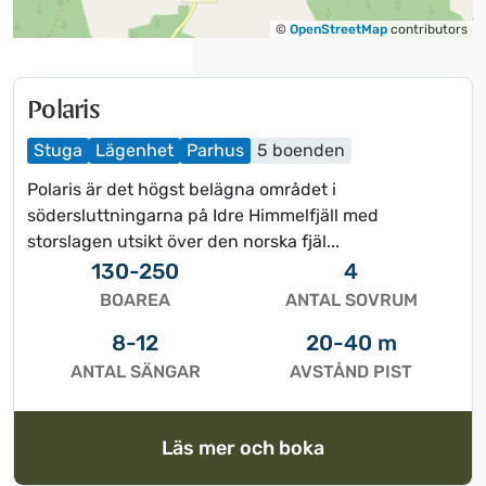
t
t
t
d
©
OpenStreetMap
contributors
d
a
a
t
Polaris
t
u
u
m
Stuga
Lägenhet
Parhus
5 boenden
m
.
.
T
Polaris är det högst belägna området i
T
r
södersluttningarna på Idre Himmelfjäll med
r
y
storslagen utsikt över den norska fjäl...
y
c
130-250
4
c
k
BOAREA
ANTAL SOVRUM
k
p
8-12
20-40 m
p
å
å
f
ANTAL SÄNGAR
AVSTÅND PIST
f
r
r
å
Läs mer och boka
å
g
g
e