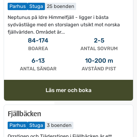
k
o
Parhus
Stuga
25 boenden
o
r
Neptunus på Idre Himmelfjäll - ligger i bästa
r
t
sydvästläge med en storslagen utsikt mot norska
t
k
fjällvärlden. Området är...
k
o
84-174
2-5
o
m
BOAREA
ANTAL SOVRUM
m
m
m
a
6-13
10-200 m
a
n
ANTAL SÄNGAR
AVSTÅND PIST
n
d
d
o
o
n
Läs mer och boka
n
f
f
ö
ö
r
Fjällbäcken
r
a
a
t
Parhus
Stuga
3 boenden
t
t
Orrstigen och Tjäderstigen i Fjällbäcken är ett