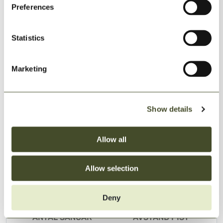
Preferences
4-14
5-200 m
ANTAL SÄNGAR
AVSTÅND PIST
Statistics
Läs mer och boka
Marketing
Merkurius
Show details
Stuga
31 boenden
Merkurius på Idre Himmelfjäll är det centrala området
Allow all
med nära anslutning till barnområdet samt
gångavstånd till skidhyr...
Allow selection
80-182
2-6
BOAREA
ANTAL SOVRUM
Deny
6-12
15-360 m
ANTAL SÄNGAR
AVSTÅND PIST