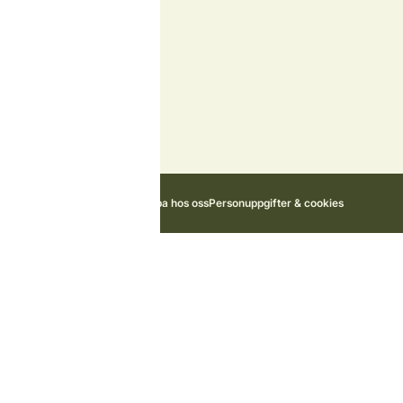
Styrelse
Samarbetspartners
Miljö och hållbarhet
Kontakta oss
Nyheter
Stugägarportal
Jobba hos oss
Personuppgifter & cookies