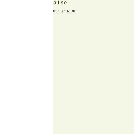
info@idrehimmelfjall.se
+46 253-402 00
Växel öppet alla dagar 09.00 - 17.00
Hitta snabbt
Boende
Skidåkning
Barn & familj
Aktiviteter
Äta och dricka
Köpa tomt
Vanliga frågor
Bra att veta