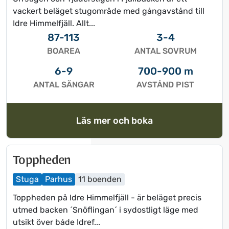
t
ä
vackert beläget stugområde med gångavstånd till
ä
n
Idre Himmelfjäll. Allt...
n
d
87-113
3-4
d
r
BOAREA
ANTAL SOVRUM
r
a
a
d
6-9
700-900 m
d
a
ANTAL SÄNGAR
AVSTÅND PIST
a
t
t
u
u
m
Läs mer och boka
m
.
Toppheden
Stuga
Parhus
11 boenden
Toppheden på Idre Himmelfjäll - är beläget precis
utmed backen ´Snöflingan´ i sydostligt läge med
utsikt över både Idref...