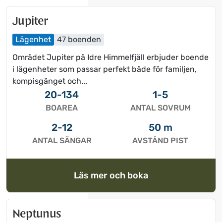
e
t
t
e
Jupiter
e
c
Lägenhet
47 boenden
c
k
k
n
Området Jupiter på Idre Himmelfjäll erbjuder boende
n
e
i lägenheter som passar perfekt både för familjen,
e
t
kompisgänget och...
t
f
20-134
1-5
f
ö
BOAREA
ANTAL SOVRUM
ö
r
r
a
2-12
50 m
a
t
ANTAL SÄNGAR
AVSTÅND PIST
t
t
t
f
f
å
Läs mer och boka
å
u
u
p
p
p
Neptunus
p
k