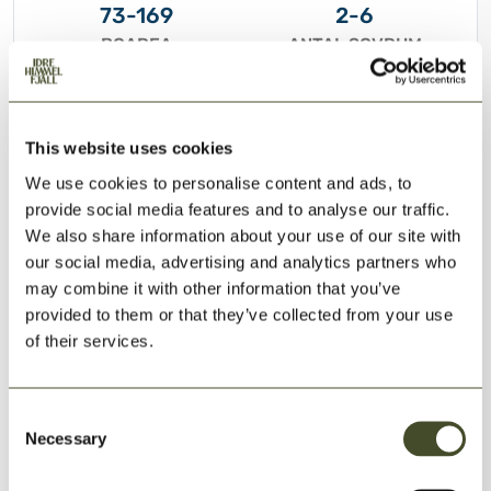
73-169
2-6
BOAREA
ANTAL SOVRUM
6-12
30-170 m
ANTAL SÄNGAR
AVSTÅND PIST
This website uses cookies
We use cookies to personalise content and ads, to
Läs mer och boka
provide social media features and to analyse our traffic.
We also share information about your use of our site with
our social media, advertising and analytics partners who
Copernicus
may combine it with other information that you’ve
provided to them or that they’ve collected from your use
Stuga
Lägenhet
Parhus
63 boenden
of their services.
Copernicus på Idre Himmelfjäll ligger beläget i
södersluttningen med vacker utsikt mot den norska
fjällvärlden med den m...
Consent
Necessary
32-257
1-6
Selection
BOAREA
ANTAL SOVRUM