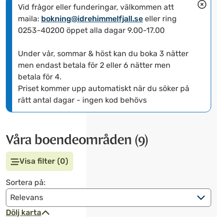
f
b
Vid frågor eller funderingar, välkommen att 
r
a
maila: 
bokning@idrehimmelfjall.se
 eller ring 
a
k
0253-40200 öppet alla dagar 9.00-17.00
m
å
å
t
Under vår, sommar & höst kan du boka 3 nätter 
t
f
men endast betala för 2 eller 6 nätter men 
f
ö
betala för 4.
ö
r
Priset kommer upp automatiskt när du söker på 
r
a
rätt antal dagar - ingen kod behövs
a
t
t
t
t
a
Våra boendeområden
(9)
a
n
n
v
Visa filter (0)
v
ä
ä
n
Sortera på:
n
d
d
a
Dölj karta
a
k