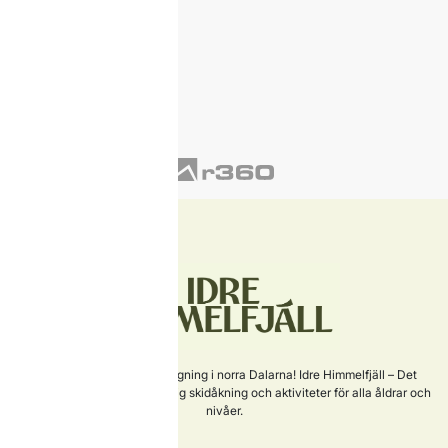
Sveriges nyaste skidanläggning i norra Dalarna! Idre Himmelfjäll – Det
perfekta valet för familjevänlig skidåkning och aktiviteter för alla åldrar och
nivåer.