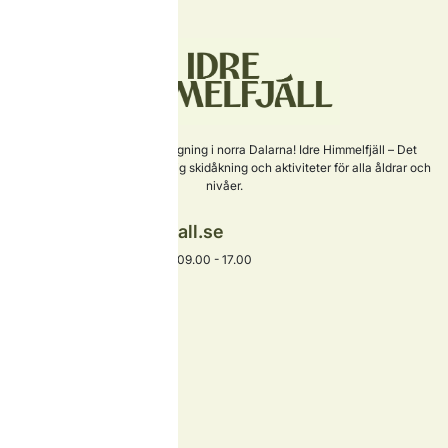
Sveriges nyaste skidanläggning i norra Dalarna! Idre Himmelfjäll – Det
perfekta valet för familjevänlig skidåkning och aktiviteter för alla åldrar och
nivåer.
info@idrehimmelfjall.se
+46 253-402 00
Växel öppet alla dagar 09.00 - 17.00
Hitta snabbt
Boende
Skidåkning