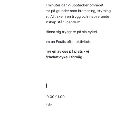
Vi cyklar tillsammans i 60 minuter där vi upptäcker området,
testar roliga banor och övar på grunder som bromsning, styrning
och rätt position på cykeln. Allt sker i en trygg och inspirerande
miljö där glädje och gemenskap står i centrum.
Perfekt för barn som vill känna sig tryggare på sin cykel.
Alla deltagare får dessutom en Festis efter aktiviteten.
Ta med egen cykel eller hyr en av oss på plats - vi
rekommenderar att du förbokat cykel i förväg.
Hyr cykel
Bra att veta
Tid: Torsdag 23 juli kl. 10.00-11.00
För vem: Barn från 3-15 år
Plats: Flingas barnland