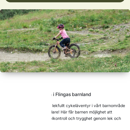
Cykeläventyr för barn i Flingas barnland
Följ med på ett roligt och lekfullt cykeläventyr i vårt barnområde
tillsammans med våra ledare! Här får barnen möjlighet att
utveckla sin balans, cykelkontroll och trygghet genom lek och
enkla övningar.